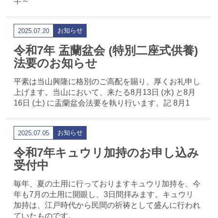
半～
お知らせ
2025.07.20
令和7年 盂蘭盆会 (特別二座式供養)
法要のお知らせ
平素は当山興隆に格別のご高配を賜り、厚くお礼申し
上げます。当山において、来たる8月13日 (水) と8月
16日 (土) に盂蘭盆会法要を執り行います。記 8月1
お知らせ
2025.07.05
令和7年キュウリ加持のお申し込み
受付中
毎年、夏の土用に行っておりますキュウリ加持を、今
年も7月の土用に開眼し、3日間拝みます。キュウリ
加持は、江戸時代から民間の祈祷として盛んに行われ
ていたものです。