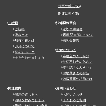
行事の報告(55)
開運に導く(5)
ご祈願
法螺貝練習会
ご祈祷
法螺貝練習会
密教とは
鎰廣 弘道師について
加持祈祷とは
練習会報告
節分について
お寺について
息をすること
寺建立のきっかけ
手を合わせましょう
波切不動寺の仏さま
季刊誌「なみきり」
お地蔵さまのお話
地蔵菩薩の功徳とは
開運案内
お問い合わせ
開運の道しるべ
お問い合わせ
四尊を拝みましょう
よくあるご質問
天部の神さまのご利益
プライバシーポリシー