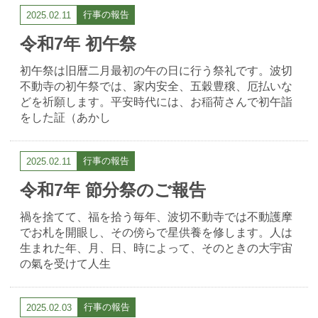
行事の報告
2025.02.11
令和7年 初午祭
初午祭は旧暦二月最初の午の日に行う祭礼です。波切
不動寺の初午祭では、家内安全、五穀豊穣、厄払いな
どを祈願します。平安時代には、お稲荷さんで初午詣
をした証（あかし
行事の報告
2025.02.11
令和7年 節分祭のご報告
禍を捨てて、福を拾う毎年、波切不動寺では不動護摩
でお札を開眼し、その傍らで星供養を修します。人は
生まれた年、月、日、時によって、そのときの大宇宙
の氣を受けて人生
行事の報告
2025.02.03