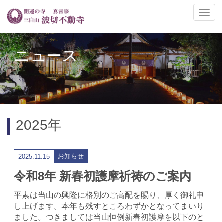
ナ
ビ
ゲ
ー
ニュース
シ
ョ
ン
の
切
替
2025年
お知らせ
2025.11.15
令和8年 新春初護摩祈祷のご案内
平素は当山の興隆に格別のご高配を賜り、厚く御礼申
し上げます。本年も残すところわずかとなってまいり
ました。つきましては当山恒例新春初護摩を以下のと