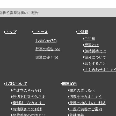
 新春初護摩祈祷のご報告
トップ
ニュース
ご祈願
ご祈祷
お知らせ(79)
密教とは
行事の報告(55)
加持祈祷とは
開運に導く(5)
節分について
息をすること
手を合わせましょ
お寺について
開運案内
寺建立のきっかけ
開運の道しるべ
波切不動寺の仏さま
四尊を拝みましょう
季刊誌「なみきり」
天部の神さまのご利益
お地蔵さまのお話
二座式供養のご案内
地蔵菩薩の功徳とは
荒神供養