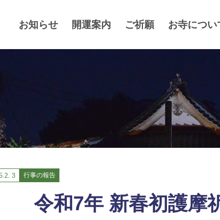
お知らせ
開運案内
ご祈願
お寺につい
行事の報告
5.
2. 3
令和7年 新春初護摩