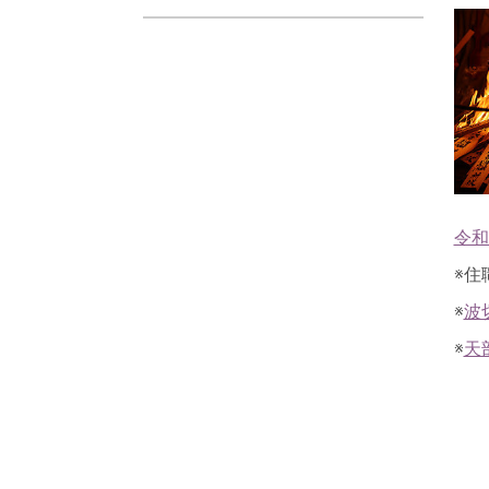
令和7
※住
※
波
※
天