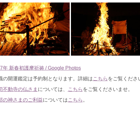
年 新春初護摩祈祷 / Google Photos
職の開運鑑定は予約制となります。詳細は
こちら
をご覧くださ
切不動寺の仏さま
については、
こちら
をご覧くださいませ。
部の神さまのご利益
については
こちら
。