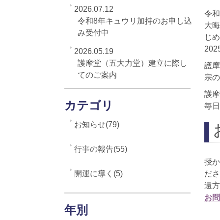
2026.07.12
令和
令和8年キュウリ加持のお申し込
大晦
み受付中
じめ
20
2026.05.19
護摩堂（五大力堂）建立に際し
護摩
てのご案内
宗の
護摩
カテゴリ
毎日
お知らせ(79)
行事の報告(55)
授か
開運に導く(5)
ださ
遠方
お問
年別