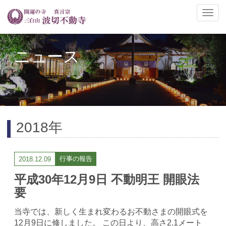
ナ
ビ
ゲ
ー
ニュース
シ
ョ
ン
の
切
替
2018年
行事の報告
2018.12.09
平成30年12月9日 不動明王 開眼法
要
当寺では、新しく生まれ変わるお不動さまの開眼式を
12月9日に修しました。 この日より、高さ2.1メート