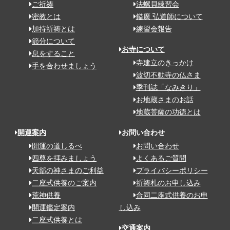
ご祈祷
法螺貝練習会
密教とは
鎰廣 弘道師について
加持祈祷とは
練習会報告
節分について
お寺について
息をすること
寺建立のきっかけ
手を合わせましょう
波切不動寺の仏さま
季刊誌「なみきり」
お地蔵さまのお話
地蔵菩薩の功徳とは
開運案内
お問い合わせ
開運の道しるべ
お問い合わせ
四尊を拝みましょう
よくあるご質問
天部の神さまのご利益
プライバシーポリシー
二座式供養のご案内
祈祷札のお申し込み
荒神供養
合同二座式供養のお申
開運鑑定案内
し込み
二座式供養とは
交通案内