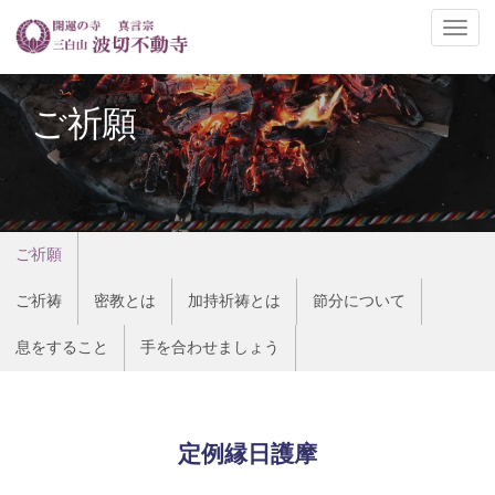
ナ
ビ
ゲ
ー
ご祈願
シ
ョ
ン
の
切
ご祈願
替
ご祈祷
密教とは
加持祈祷とは
節分について
息をすること
手を合わせましょう
定例縁日護摩