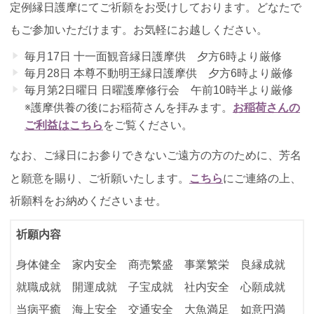
定例縁日護摩にてご祈願をお受けしております。どなたで
もご参加いただけます。お気軽にお越しください。
毎月17日 十一面観音縁日護摩供 夕方6時より厳修
毎月28日 本尊不動明王縁日護摩供 夕方6時より厳修
毎月第2日曜日 日曜護摩修行会 午前10時半より厳修
お稲荷さんの
※護摩供養の後にお稲荷さんを拝みます。
ご利益はこちら
をご覧ください。
なお、ご縁日にお参りできないご遠方の方のために、芳名
こちら
と願意を賜り、ご祈願いたします。
にご連絡の上、
祈願料をお納めくださいませ。
祈願内容
身体健全 家内安全 商売繁盛 事業繁栄 良縁成就
就職成就 開運成就 子宝成就 社内安全 心願成就
当病平癒 海上安全 交通安全 大魚満足 如意円満