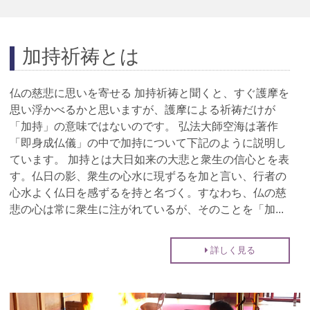
加持祈祷とは
仏の慈悲に思いを寄せる 加持祈祷と聞くと、すぐ護摩を
思い浮かべるかと思いますが、護摩による祈祷だけが
「加持」の意味ではないのです。 弘法大師空海は著作
「即身成仏儀」の中で加持について下記のように説明し
ています。 加持とは大日如来の大悲と衆生の信心とを表
す。仏日の影、衆生の心水に現ずるを加と言い、行者の
心水よく仏日を感ずるを持と名づく。すなわち、仏の慈
悲の心は常に衆生に注がれているが、そのことを「加...
詳しく見る