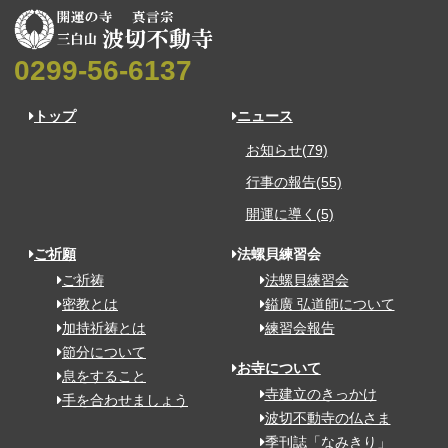
0299-56-6137
トップ
ニュース
お知らせ(79)
行事の報告(55)
開運に導く(5)
ご祈願
法螺貝練習会
ご祈祷
法螺貝練習会
密教とは
鎰廣 弘道師について
加持祈祷とは
練習会報告
節分について
お寺について
息をすること
寺建立のきっかけ
手を合わせましょう
波切不動寺の仏さま
季刊誌「なみきり」