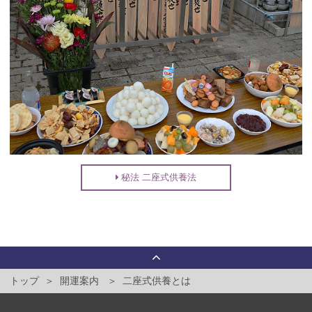
秘法 二座式供養法
トップ
開運案内
二座式供養とは