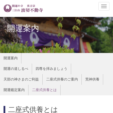
ナ
ビ
ゲ
ー
開運案内
シ
ョ
ン
の
切
開運案内
替
開運の道しるべ
四尊を拝みましょう
天部の神さまのご利益
二座式供養のご案内
荒神供養
開運鑑定案内
二座式供養とは
二座式供養とは