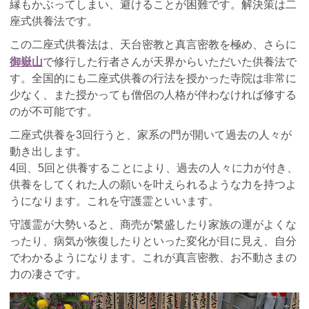
縁もかぶってしまい、避けることが困難です。解決策は二
座式供養法です。
この二座式供養法は、天台密教と真言密教を極め、さらに
御嶽山
で修行した行者さんが天界からいただいた供養法で
す。全国的にも二座式供養の行法を授かった寺院は非常に
少なく、また授かっても僧侶の人格が伴わなければ修する
のが不可能です。
二座式供養を
3
回行うと、家系の門が開いて過去の人々が
動き出します。
4
回、
5
回と供養することにより、過去の人々に力が付き、
供養をしてくれた人の願いを叶えられるような力を持つよ
うになります。これを守護霊といいます。
守護霊が大勢いると、商売が繁盛したり家族の運がよくな
ったり、病気が恢復したりといった変化が目に見え、自分
でわかるようになります。これが真言密教、お不動さまの
力の凄さです。