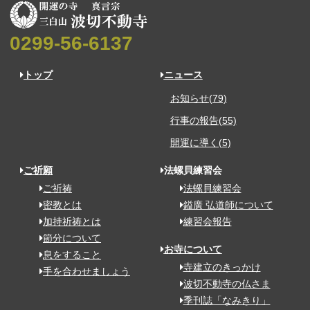
0299-56-6137
トップ
ニュース
お知らせ(79)
行事の報告(55)
開運に導く(5)
ご祈願
法螺貝練習会
ご祈祷
法螺貝練習会
密教とは
鎰廣 弘道師について
加持祈祷とは
練習会報告
節分について
お寺について
息をすること
寺建立のきっかけ
手を合わせましょう
波切不動寺の仏さま
季刊誌「なみきり」