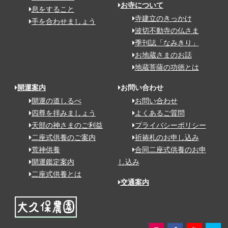
お寺について
息をすること
寺建立のきっかけ
手を合わせましょう
波切不動寺の仏さま
季刊誌「なみきり」
お地蔵さまのお話
地蔵菩薩の功徳とは
開運案内
お問い合わせ
開運の道しるべ
お問い合わせ
四尊を拝みましょう
よくあるご質問
天部の神さまのご利益
プライバシーポリシー
二座式供養のご案内
祈祷札のお申し込み
荒神供養
合同二座式供養のお申
開運鑑定案内
し込み
二座式供養とは
交通案内