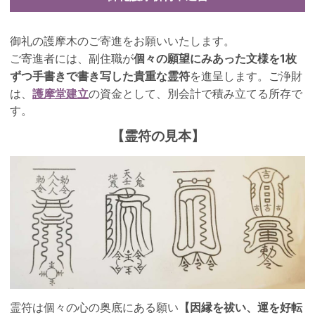
御礼の護摩木のご寄進をお願いいたします。
個々の願望にみあった文様を1枚
ご寄進者には、副住職が
ずつ手書きで書き写した貴重な霊符
を進呈します。ご浄財
護摩堂建立
は、
の資金として、別会計で積み立てる所存で
す。
【霊符の見本】
【因縁を祓い、運を好転
霊符は個々の心の奥底にある願い