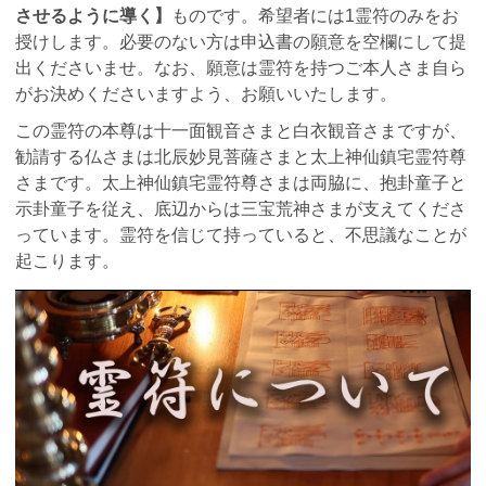
させるように導く】
ものです。希望者には1霊符のみをお
授けします。必要のない方は申込書の願意を空欄にして提
出くださいませ。なお、願意は霊符を持つご本人さま自ら
がお決めくださいますよう、お願いいたします。
この霊符の本尊は十一面観音さまと白衣観音さまですが、
勧請する仏さまは北辰妙見菩薩さまと太上神仙鎮宅霊符尊
さまです。太上神仙鎮宅霊符尊さまは両脇に、抱卦童子と
示卦童子を従え、底辺からは三宝荒神さまが支えてくださ
っています。霊符を信じて持っていると、不思議なことが
起こります。