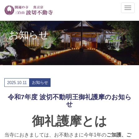
ナ
ビ
ゲ
ー
お知らせ
シ
ョ
ン
の
切
替
お知らせ
2025.
10.11
令和7年度 波切不動明王御礼護摩のお知ら
せ
御礼護摩とは
ご加護、ご
当寺におきましては、
お不動さまに今年1年の