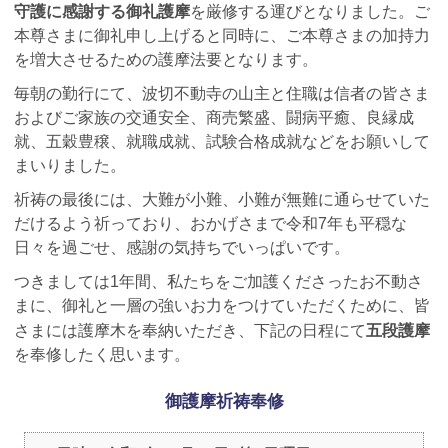
守護に感謝する御礼護摩
を厳修する運びとなりました。ご
本尊さまに御礼申し上げると同時に、ご本尊さまの加持力
を増大させるための護摩法要となります。
毎朝の勤行にて、波切不動寺の山主と住職は信者の皆さま
およびご家族の交通安全、商売繁盛、闘病平癒、良縁成
就、五穀豊穣、就職成就、試験合格成就などをお願いして
まいりました。
祈祷の最後には、大難が小難、小難が無難に通らせていた
だけるよう祈っており、おかげさまで令和7年も平穏な
日々を過ごせ、感謝の気持ちでいっぱいです。
つきましては1年間、私たちをご加護くださったお不動さ
まに、御礼と一層の強いお力をつけていただくために、皆
五段護摩
さまには護摩木を奉納いただき、下記の日程にて
を奉修したく思います。
御護摩祈祷奉修