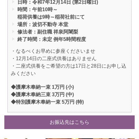
日時：令和7年12月14日 (第2日曜日)
時間：午前10時～
稲荷供養は9時～稲荷社前にて
場所：波切不動寺 本堂
修法者：副住職 祥泉阿闍梨
終了時間：未定 例年5時間程度
・なるべくお早めに参座くださいませ
・12月14日の二座式供養はありません
・二座式供養をご希望の方は17日と28日にお申し込
みください
◆護摩木奉納一束 1万円 (小)
◆護摩木奉納三束 3万円 (中)
◆特別護摩木奉納一束 5万円 (特)
お振込先はこちら