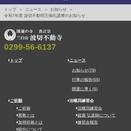
トップ
ニュース
お知らせ
令和7年度 波切不動明王御礼護摩のお知らせ
0299-56-6137
トップ
ニュース
お知らせ(79)
行事の報告(55)
開運に導く(5)
ご祈願
法螺貝練習会
ご祈祷
法螺貝練習会
密教とは
鎰廣 弘道師について
加持祈祷とは
練習会報告
節分について