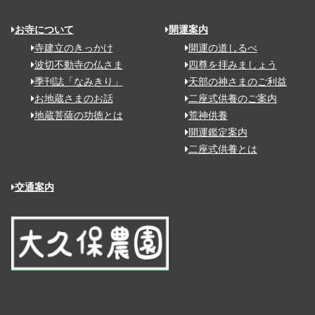
お寺について
開運案内
寺建立のきっかけ
開運の道しるべ
波切不動寺の仏さま
四尊を拝みましょう
季刊誌「なみきり」
天部の神さまのご利益
お地蔵さまのお話
二座式供養のご案内
地蔵菩薩の功徳とは
荒神供養
開運鑑定案内
二座式供養とは
交通案内