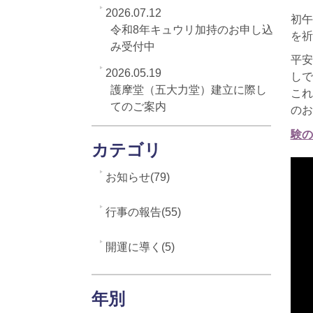
2026.07.12
初午
令和8年キュウリ加持のお申し込
を祈
み受付中
平安
2026.05.19
しで
護摩堂（五大力堂）建立に際し
これ
てのご案内
のお
験の
カテゴリ
お知らせ(79)
行事の報告(55)
開運に導く(5)
年別