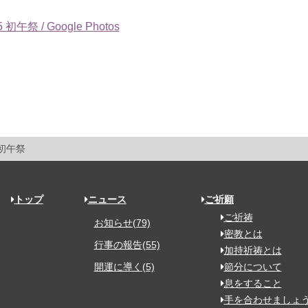
5 初午祭 / Google Photos
 初午祭
トップ
ニュース
ご祈願
ご祈祷
お知らせ(79)
密教とは
行事の報告(55)
加持祈祷とは
開運に導く(5)
節分について
息をすること
手を合わせましょ