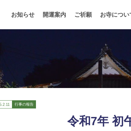
お知らせ
開運案内
ご祈願
お寺につい
行事の報告
5.
2.11
令和7年 初