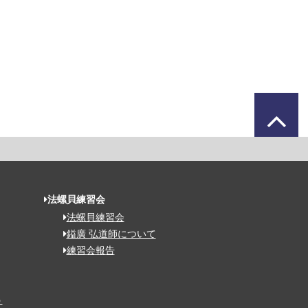
法螺貝練習会
法螺貝練習会
鎰廣 弘道師について
練習会報告
う