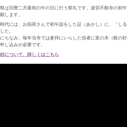
祭は旧暦二月最初の午の日に行う祭礼です。波切不動寺の初午
願します。
時代には、お稲荷さんで初午詣をした証（あかし）に、「しる
した。
にちなみ、毎年当寺では参拝にいらした信者に富の木（験の杉
申し込みが必要です。
杉について、詳しくはこちら