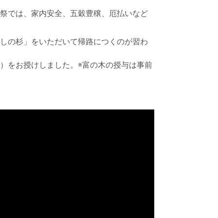
祭では、家内安全、五穀豊穣、厄払いなど
しの杉」をいただいて帰路につくのが習わ
）をお授けしました。※富の木の授与は事前