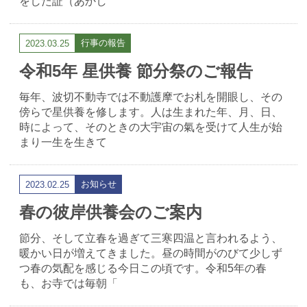
をした証（あかし
行事の報告
2023.03.25
令和5年 星供養 節分祭のご報告
毎年、波切不動寺では不動護摩でお札を開眼し、その
傍らで星供養を修します。人は生まれた年、月、日、
時によって、そのときの大宇宙の氣を受けて人生が始
まり一生を生きて
お知らせ
2023.02.25
春の彼岸供養会のご案内
節分、そして立春を過ぎて三寒四温と言われるよう、
暖かい日が増えてきました。昼の時間がのびて少しず
つ春の気配を感じる今日この頃です。令和5年の春
も、お寺では毎朝「