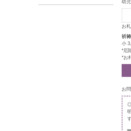
幼児
お札
祈祷
小 3
*厄
*お
お問
す