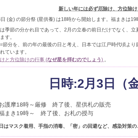
新しい年には必ず厄除け、方位除け
3日 (金) の節分祭 (星供養) は18時から開始します。福まきは
は季節の分かれ目であって、2月の立春の前日だけでなく、立
ます。
=節分を、前の年の最後の日と考え、日本では江戸時代頃より
れています。
なぜ星を拝むのでしょう
けと方位除けの行事 (
)
。
日時:2月3日（
■お護摩18時～厳修 終了後、星供札の販売
■福まき19時～ 終了後、お札の授与
日はマスク着用、手指の消毒、「密」の回避など、感染対策の