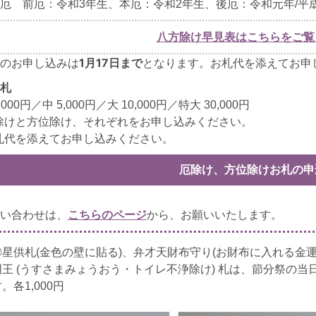
厄 前厄：令和3年生、本厄：令和2年生、後厄：令和元年/平成
八方除け早見表はこちらをご覧
1月17日まで
のお申し込みは
となります。お札代を添えてお申
札
,000円／中 5,000円／大 10,000円／特大 30,000円
除けと方位除け、それぞれをお申し込みください。
札代を添えてお申し込みください。
厄除け、方位除けお札の申
い合わせは、
こちらのページ
から、お願いいたします。
◎星供札(金色の壁に貼る)、弁才天財布守り(お財布に入れる金
明王 (うすさまみょうおう・トイレ不浄除け) 札は、節分祭の
。各1,000円