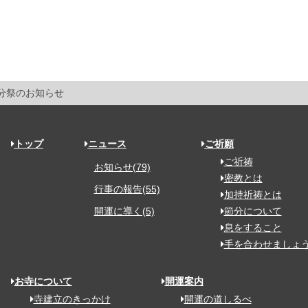
節分祭のお知らせ
トップ
ニュース
ご祈願
ご祈祷
お知らせ(79)
密教とは
行事の報告(55)
加持祈祷とは
開運に導く(5)
節分について
息をすること
手を合わせましょ
お寺について
開運案内
寺建立のきっかけ
開運の道しるべ