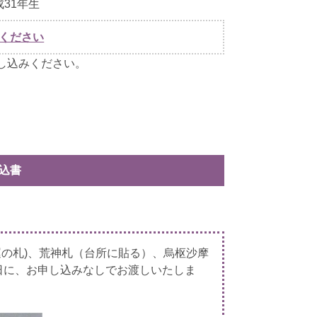
31年生
ください
し込みください。
込書
運の札)、荒神札（台所に貼る）、烏枢沙摩
当日に、お申し込みなしでお渡しいたしま