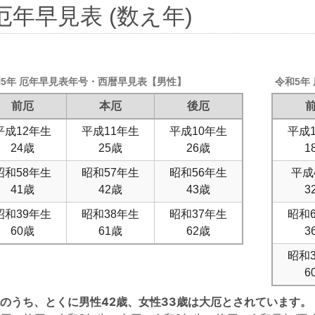
厄年早見表 (数え年)
5年 厄年早見表年号・西暦早見表【男性】
令和5年
前厄
本厄
後厄
平成12年生
平成11年生
平成10年生
平成
24歳
25歳
26歳
1
昭和58年生
昭和57年生
昭和56年生
平成
41歳
42歳
43歳
3
昭和39年生
昭和38年生
昭和37年生
昭和
60歳
61歳
62歳
3
昭和
6
のうち、とくに男性42歳、女性33歳は大厄とされています。