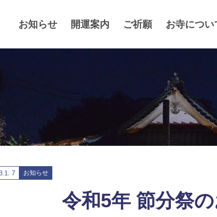
お知らせ
開運案内
ご祈願
お寺につい
お知らせ
3.
1. 7
令和5年 節分祭