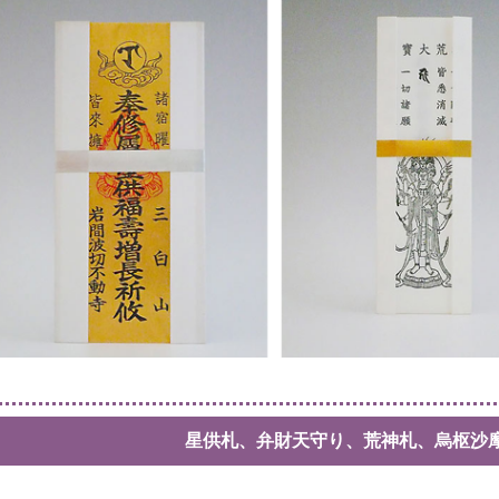
星供札、弁財天守り、荒神札、烏枢沙