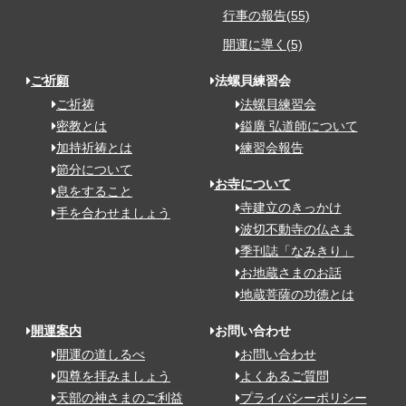
行事の報告(55)
開運に導く(5)
ご祈願
法螺貝練習会
ご祈祷
法螺貝練習会
密教とは
鎰廣 弘道師について
加持祈祷とは
練習会報告
節分について
お寺について
息をすること
寺建立のきっかけ
手を合わせましょう
波切不動寺の仏さま
季刊誌「なみきり」
お地蔵さまのお話
地蔵菩薩の功徳とは
開運案内
お問い合わせ
開運の道しるべ
お問い合わせ
四尊を拝みましょう
よくあるご質問
天部の神さまのご利益
プライバシーポリシー