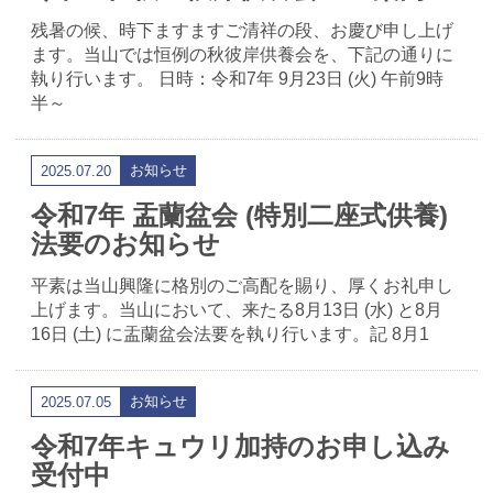
残暑の候、時下ますますご清祥の段、お慶び申し上げ
ます。当山では恒例の秋彼岸供養会を、下記の通りに
執り行います。 日時：令和7年 9月23日 (火) 午前9時
半～
お知らせ
2025.07.20
令和7年 盂蘭盆会 (特別二座式供養)
法要のお知らせ
平素は当山興隆に格別のご高配を賜り、厚くお礼申し
上げます。当山において、来たる8月13日 (水) と8月
16日 (土) に盂蘭盆会法要を執り行います。記 8月1
お知らせ
2025.07.05
令和7年キュウリ加持のお申し込み
受付中