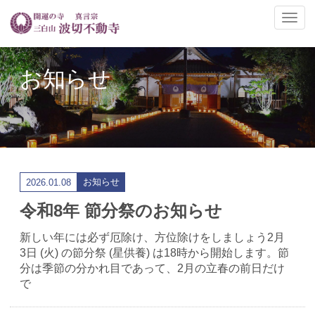
ナ
ビ
ゲ
ー
お知らせ
シ
ョ
ン
の
切
替
お知らせ
2026.01.08
令和8年 節分祭のお知らせ
新しい年には必ず厄除け、方位除けをしましょう2月
3日 (火) の節分祭 (星供養) は18時から開始します。節
分は季節の分かれ目であって、2月の立春の前日だけ
で