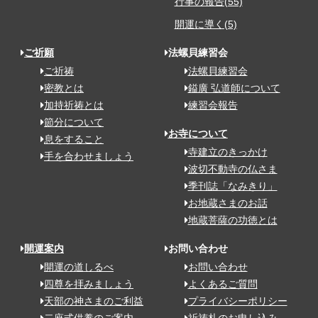
行事の報告(55)
開運に導く(5)
ご祈願
法螺貝練習会
ご祈祷
法螺貝練習会
密教とは
鎰廣 弘道師について
加持祈祷とは
練習会報告
節分について
お寺について
息をすること
寺建立のきっかけ
手を合わせましょう
波切不動寺の仏さま
季刊誌「なみきり」
お地蔵さまのお話
地蔵菩薩の功徳とは
開運案内
お問い合わせ
開運の道しるべ
お問い合わせ
四尊を拝みましょう
よくあるご質問
天部の神さまのご利益
プライバシーポリシー