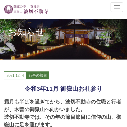
ナ
ビ
ゲ
ー
お知らせ
シ
ョ
ン
の
切
替
行事の報告
2021.
12. 4
令和3年11月 御嶽山お礼参り
霜月も半ばを過ぎてから、波切不動寺の住職と行者
が、木曽の御嶽山へ向かいました。
波切不動寺では、その年の節目節目に信仰の山、御
嶽山に足を運びます。