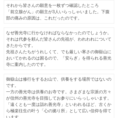
それから皆さんの願意を一枚ずつ確認したところ
「前立腺がん」の願主が3人いらっしゃいました。下腹
部の痛みの原因は、これだったのです。
なぜ善光寺に行かなければならなかったのでしょうか。
それは代参を頼んだ皆さんの先祖が、われわれについて
きたからです。
先祖さんたちがうれしくて、でも厳しい寒さの御嶽山に
おいてかれるのは困るので、「安らぎ」を得られる善光
寺に案内したのです。
御嶽山は修行をするお山で、供養をする場所ではないの
です。
一方の善光寺は供養のお寺です。さまざまな宗派の方々
が信州の善光寺を目指してお参りにいらっしゃいます。
「遠くとも一度は詣れ善光寺」といわれるほど、古くか
ら極楽往生の叶う「心の拠り所」として広い信仰を得て
います。