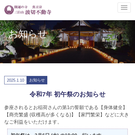
ナ
ビ
ゲ
ー
お知らせ
シ
ョ
ン
の
切
替
お知らせ
2025.
1.10
令和7年 初午祭のお知らせ
参座されるとお稲荷さんの第1の誓願である【身体健全】
【商売繁盛 (収穫高が多くなる)】【家門繁栄】などに大き
なご利益をいただけます。