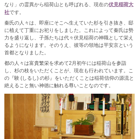
伏見稲荷大
なり」の霊異から稲荷山とも呼ばれる、現在の
社
です。
秦氏の人々は、即座にそこへ生えていた杉を引き抜き、邸
に植えて丁重にお祀りをしました。これによって秦氏は勢
力を盛り返し、子孫たちは代々伏見稲荷の神職として栄え
るようになります。そのうえ、彼等の領地は平安京という
首都となりました。
都の人々は富貴繁栄を求めて2月初午には稲荷山を参詣
し、杉の枝をいただくことが、現在も行われています。こ
の『験 (しるし) の杉』をいただくことは稲荷信仰の源流と
絶えること無い神徳に触れる尊いことなのです。