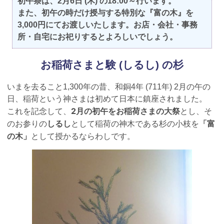
初午祭は、2月6日 (木) の18:00～行います。
また、初午の時だけ授与する特別な『富の木』を
3,000円にてお渡しいたします。お店・会社・事務
所・自宅にお祀りするとよろしいでしょう。
お稲荷さまと験 (しるし) の杉
いまを去ること1,300年の昔、和銅4年 (711年) 2月の午の
日、稲荷という神さまは初めて日本に鎮座されました。
2月の初午をお稲荷さまの大祭
これを記念して、
とし、そ
しるし
「富
のお参りの
として稲荷の神木である杉の小枝を
の木」
として授かるならわしです。