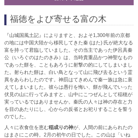
福徳をよび寄せる富の木
『山城国風土記』によりますと、およそ1,300年前の京都
の地には中国大陸から移民してきた秦 (はた) 氏が絶大なる
富を持って君臨していました。その当主であった伊呂具秦
公（いろぐのはたのきみ）は、当時貴重品かつ神聖なもの
であった餅を、こともあろうに射撃の的にしてしまいまし
た。射られた餅は、白い鳥となって山に飛び去るという霊
異をあらわしたのです。神罰はてきめんで秦一族は急に衰
えてしまいました。彼らは愚行を悔い、餅が飛んでいった
伏見の山に行ってみますと、山中にこつぜんとして稲穂が
実っているではありませんか。秦氏の人々は神の存在と力
を目のあたりにし、心からの反省とお祀りすることを誓う
のでした。
稲成りの神
人々に衣食住を恵む
が、人間の前にあられたの
はまさにこの時。2月の初午の日でした。この山は「いね