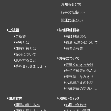
お知らせ(79)
行事の報告(55)
開運に導く(5)
ご祈願
法螺貝練習会
ご祈祷
法螺貝練習会
密教とは
鎰廣 弘道師について
加持祈祷とは
練習会報告
節分について
お寺について
息をすること
寺建立のきっかけ
手を合わせましょう
波切不動寺の仏さま
季刊誌「なみきり」
お地蔵さまのお話
地蔵菩薩の功徳とは
開運案内
お問い合わせ
開運の道しるべ
お問い合わせ
四尊を拝みましょう
よくあるご質問