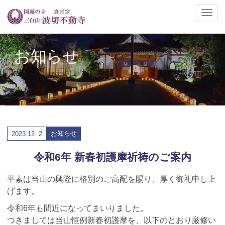
ナ
ビ
ゲ
ー
お知らせ
シ
ョ
ン
の
切
替
お知らせ
2023.
12. 2
令和6年 新春初護摩祈祷のご案内
平素は当山の興隆に格別のご高配を賜り、厚く御礼申し上
げます。
令和6年も間近になってまいりました。
つきましては当山恒例新春初護摩を、以下のとおり厳修い