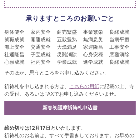
承りますところのお願いごと
身体健全
家内安全
商売繁盛
事業繁栄
良縁成就
就職成就
開運成就
五穀豊熟
無病息災
当病平癒
海上安全
交通安全
大漁満足
家運隆昌
工事安全
社運隆昌
子宝成就
災難消除
心身安穏
悪難消除
心願成就
社内安全
学業成就
進学成就
良縁成就
そのほか、思うところをお申し込みください。
祈祷札を申し込まれる方は、
こちらの用紙
に記載の上、寺
の受付、あるいは
FAX
でお申し込みくださいませ。
新春初護摩祈祷札申込書
締め切りは12月17日といたします
。
祈祷札のお名前は、すべて手書きしております。お早めの