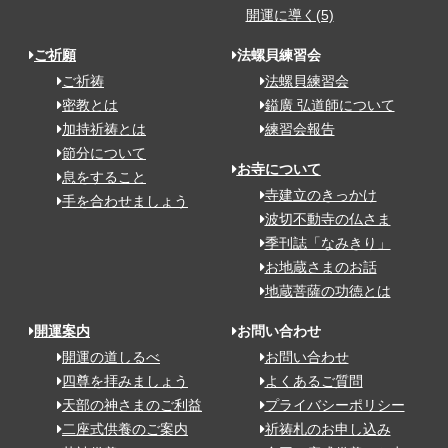
開運に導く(5)
ご祈願
法螺貝練習会
ご祈祷
法螺貝練習会
密教とは
鎰廣 弘道師について
加持祈祷とは
練習会報告
節分について
お寺について
息をすること
寺建立のきっかけ
手を合わせましょう
波切不動寺の仏さま
季刊誌「なみきり」
お地蔵さまのお話
地蔵菩薩の功徳とは
開運案内
お問い合わせ
開運の道しるべ
お問い合わせ
四尊を拝みましょう
よくあるご質問
天部の神さまのご利益
プライバシーポリシー
二座式供養のご案内
祈祷札のお申し込み