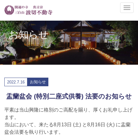
ナ
ビ
ゲ
ー
お知らせ
シ
ョ
ン
の
切
替
お知らせ
2022.
7.16
盂蘭盆会 (特別二座式供養) 法要のお知らせ
平素は当山興隆に格別のご高配を賜り、厚くお礼申し上げ
ます。
当山において、来たる8月13日 (土) と8月16日 (火) に盂蘭
盆会法要を執り行います。