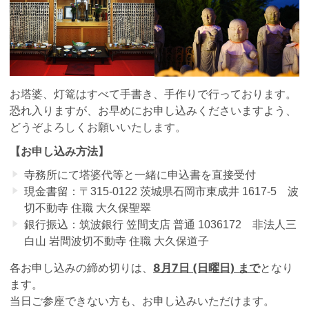
お塔婆、灯篭はすべて手書き、手作りで行っております。
恐れ入りますが、お早めにお申し込みくださいますよう、
どうぞよろしくお願いいたします。
【お申し込み方法】
寺務所にて塔婆代等と一緒に申込書を直接受付
現金書留：〒315-0122 茨城県石岡市東成井 1617-5 波
切不動寺 住職 大久保聖翠
銀行振込：筑波銀行 笠間支店 普通 1036172 非法人三
白山 岩間波切不動寺 住職 大久保道子
8月7日 (日曜日) まで
各お申し込みの締め切りは、
となり
ます。
当日ご参座できない方も、お申し込みいただけます。