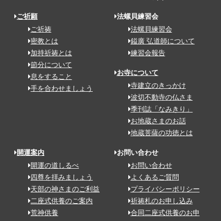
ご祈願
法螺貝練習会
ご祈祷
法螺貝練習会
密教とは
鎰廣 弘道師について
加持祈祷とは
練習会報告
節分について
お寺について
息をすること
寺建立のきっかけ
手を合わせましょう
波切不動寺の仏さま
季刊誌「なみきり」
お地蔵さまのお話
地蔵菩薩の功徳とは
開運案内
お問い合わせ
開運の道しるべ
お問い合わせ
四尊を拝みましょう
よくあるご質問
天部の神さまのご利益
プライバシーポリシー
二座式供養のご案内
祈祷札のお申し込み
荒神供養
合同二座式供養のお申