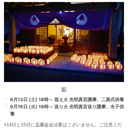
記
8月13日 (土) 18時～ 迎え火 光明真言護摩、二座式供養
8月16日 (火) 18時～ 送り火 光明真言送り護摩、水子供
養
※14日と15日に盂蘭盆会法要はございません。ご注意くだ