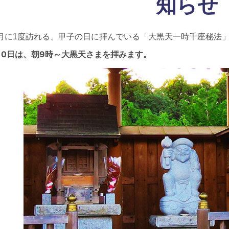
知らせ
月に1度訪れる、甲子の日に拝んでいる「大黒天一時千座秘法
10日は、朝9時～大黒天さまを拝みます。