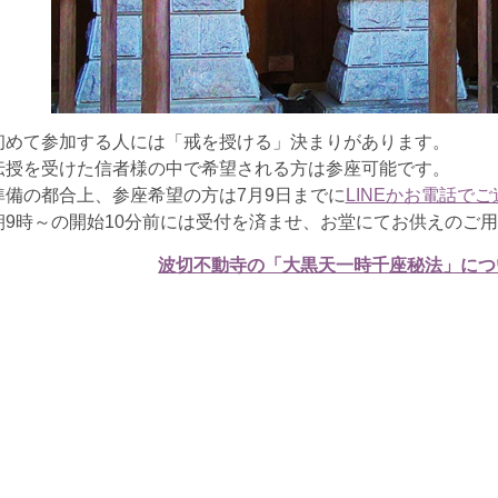
初めて参加する人には「戒を授ける」決まりがあります。
伝授を受けた信者様の中で希望される方は参座可能です。
準備の都合上、参座希望の方は7月9日までに
LINEかお電話でご
朝9時～の開始10分前には受付を済ませ、お堂にてお供えのご
波切不動寺の「大黒天一時千座秘法」につ