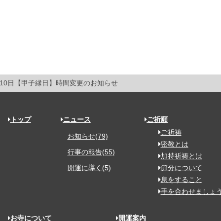
月10日【甲子縁日】時間変更のお知らせ
トップ
ニュース
ご祈願
ご祈祷
お知らせ(79)
密教とは
行事の報告(55)
加持祈祷とは
開運に導く(5)
節分について
息をすること
手を合わせましょ
お寺について
開運案内