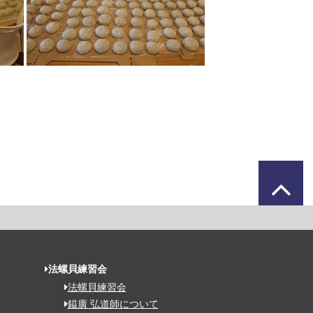
法螺貝練習会
法螺貝練習会
鎰廣 弘道師について