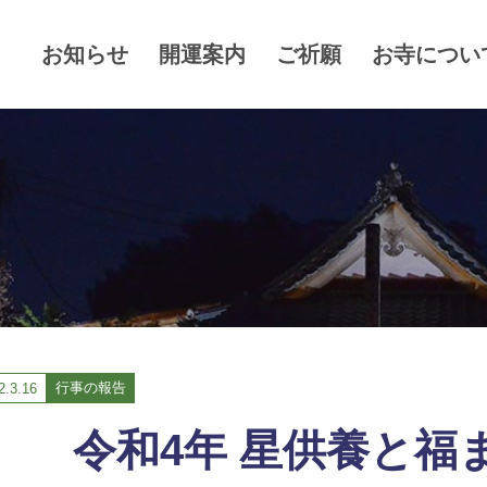
お知らせ
開運案内
ご祈願
お寺につい
行事の報告
2.
3.16
令和4年 星供養と福