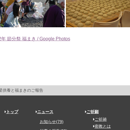
2年 節分祭 福まき / Google Photos
 星供養と福まきのご報告
トップ
ニュース
ご祈願
ご祈祷
お知らせ(79)
密教とは