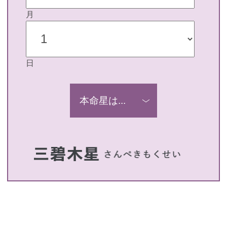
月
日
本命星は...