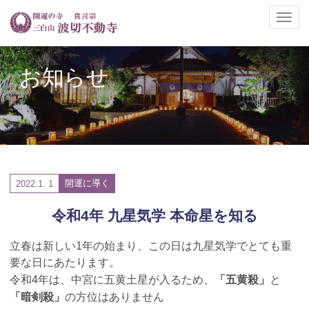
ナ
ビ
ゲ
ー
お知らせ
シ
ョ
ン
の
切
替
開運に導く
2022.
1. 1
令和4年 九星気学 本命星を知る
立春は新しい1年の始まり、この日は九星気学でとても重
要な日にあたります。
「五黄殺」
令和4年は、中宮に五黄土星が入るため、
と
「暗剣殺」
の方位はありません