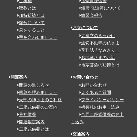
ご祈祷
法螺貝練習会
密教とは
鎰廣 弘道師について
加持祈祷とは
練習会報告
節分について
お寺について
息をすること
寺建立のきっかけ
手を合わせましょう
波切不動寺の仏さま
季刊誌「なみきり」
お地蔵さまのお話
地蔵菩薩の功徳とは
開運案内
お問い合わせ
開運の道しるべ
お問い合わせ
四尊を拝みましょう
よくあるご質問
天部の神さまのご利益
プライバシーポリシー
二座式供養のご案内
祈祷札のお申し込み
荒神供養
合同二座式供養のお申
開運鑑定案内
し込み
二座式供養とは
交通案内