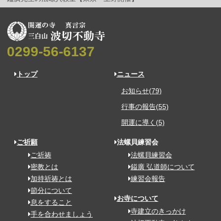
0299-56-6137
トップ
ニュース
お知らせ(79)
行事の報告(55)
開運に導く(5)
ご祈願
法螺貝練習会
ご祈祷
法螺貝練習会
密教とは
鎰廣 弘道師について
加持祈祷とは
練習会報告
節分について
お寺について
息をすること
寺建立のきっかけ
手を合わせましょう