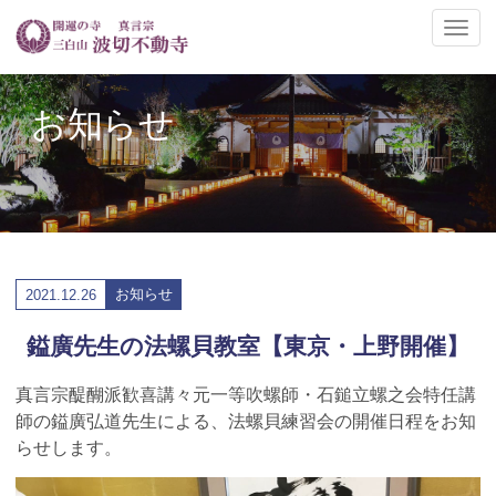
ナ
ビ
ゲ
ー
お知らせ
シ
ョ
ン
の
切
替
お知らせ
2021.
12.26
鎰廣先生の法螺貝教室【東京・上野開催】
真言宗醍醐派歓喜講々元一等吹螺師・石鎚立螺之会特任講
師の鎰廣弘道先生による、法螺貝練習会の開催日程をお知
らせします。