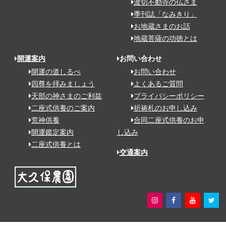
波切不動寺の仏さま
季刊誌「なみきり」
お地蔵さまのお話
地蔵菩薩の功徳とは
開運案内
お問い合わせ
開運の道しるべ
お問い合わせ
四尊を拝みましょう
よくあるご質問
天部の神さまのご利益
プライバシーポリシー
二座式供養のご案内
祈祷札のお申し込み
荒神供養
合同二座式供養のお申
開運鑑定案内
し込み
二座式供養とは
交通案内