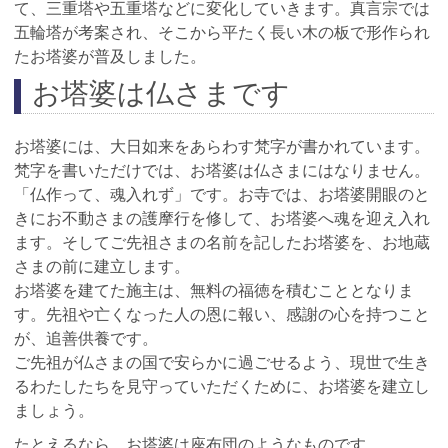
て、三重塔や五重塔などに変化していきます。真言宗では
五輪塔が考案され、そこから平たく長い木の板で形作られ
たお塔婆が普及しました。
お塔婆は仏さまです
お塔婆には、大日如来をあらわす梵字が書かれています。
梵字を書いただけでは、お塔婆は仏さまにはなりません。
「仏作って、魂入れず」です。お寺では、お塔婆開眼のと
きにお不動さまの護摩行を修して、お塔婆へ魂を迎え入れ
ます。そしてご先祖さまの名前を記したお塔婆を、お地蔵
さまの前に建立します。
お塔婆を建てた施主は、無料の福徳を積むこととなりま
す。先祖や亡くなった人の恩に報い、感謝の心を持つこと
が、追善供養です。
ご先祖が仏さまの国で安らかに過ごせるよう、現世で生き
るわたしたちを見守っていただくために、お塔婆を建立し
ましょう。
たとえるなら、お塔婆は座布団のようなものです。