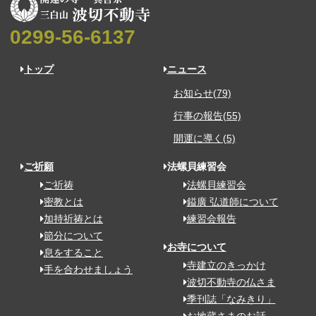
0299-56-6137
トップ
ニュース
お知らせ(79)
行事の報告(55)
開運に導く(5)
ご祈願
法螺貝練習会
ご祈祷
法螺貝練習会
密教とは
鎰廣 弘道師について
加持祈祷とは
練習会報告
節分について
お寺について
息をすること
寺建立のきっかけ
手を合わせましょう
波切不動寺の仏さま
季刊誌「なみきり」