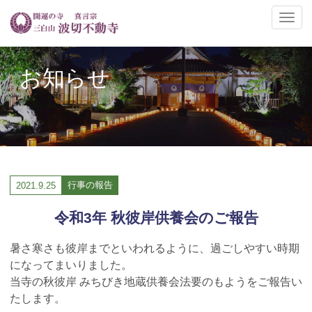
ナ
ビ
ゲ
ー
お知らせ
シ
ョ
ン
の
切
替
行事の報告
2021.
9.25
令和3年 秋彼岸供養会のご報告
暑さ寒さも彼岸までといわれるように、過ごしやすい時期
になってまいりました。
当寺の秋彼岸 みちびき地蔵供養会法要のもようをご報告い
たします。