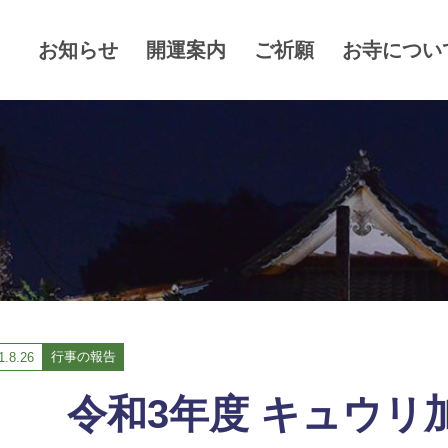
お知らせ
開運案内
ご祈願
お寺につい
行事の報告
1.
8.26
令和3年度 キュウリ