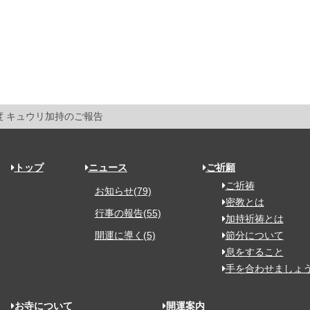
度 キュウリ加持のご報告
トップ
ニュース
ご祈願
ご祈祷
お知らせ(79)
密教とは
行事の報告(55)
加持祈祷とは
開運に導く(5)
節分について
息をすること
手を合わせましょ
お寺について
開運案内