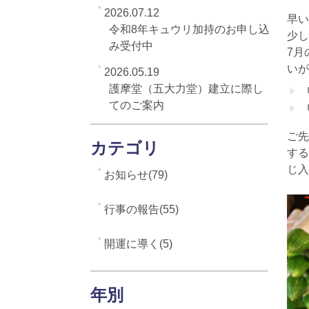
2026.07.12
早い
令和8年キュウリ加持のお申し込
少し
み受付中
7月
いが
2026.05.19
護摩堂（五大力堂）建立に際し
てのご案内
ご先
カテゴリ
する
じ入
お知らせ(79)
行事の報告(55)
開運に導く(5)
年別