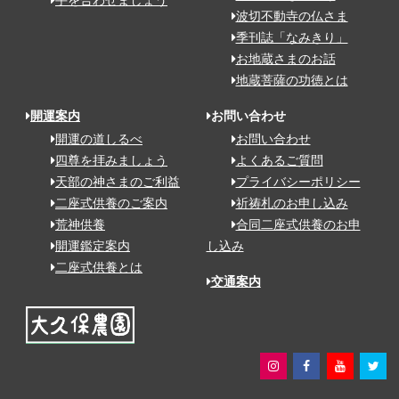
手を合わせましょう
波切不動寺の仏さま
季刊誌「なみきり」
お地蔵さまのお話
地蔵菩薩の功徳とは
開運案内
お問い合わせ
開運の道しるべ
お問い合わせ
四尊を拝みましょう
よくあるご質問
天部の神さまのご利益
プライバシーポリシー
二座式供養のご案内
祈祷札のお申し込み
荒神供養
合同二座式供養のお申
開運鑑定案内
し込み
二座式供養とは
交通案内