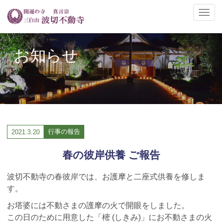
ナ
ビ
ゲ
ー
お知らせ
シ
ョ
ン
の
切
替
行事の報告
2021.
3.20
春の彼岸供養 ご報告
波切不動寺の春彼岸では、お護摩と二座式供養を修しま
す。
お塔婆には不動さまの護摩の火で開眼をしました。
この日のために用意した「樒 (しきみ)」にお不動さまの火