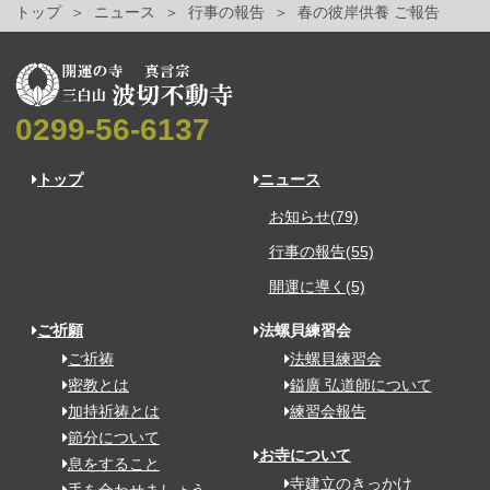
トップ
ニュース
行事の報告
春の彼岸供養 ご報告
0299-56-6137
トップ
ニュース
お知らせ(79)
行事の報告(55)
開運に導く(5)
ご祈願
法螺貝練習会
ご祈祷
法螺貝練習会
密教とは
鎰廣 弘道師について
加持祈祷とは
練習会報告
節分について
お寺について
息をすること
寺建立のきっかけ