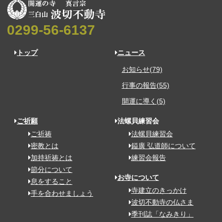
0299-56-6137
トップ
ニュース
お知らせ(79)
行事の報告(55)
開運に導く(5)
ご祈願
法螺貝練習会
ご祈祷
法螺貝練習会
密教とは
鎰廣 弘道師について
加持祈祷とは
練習会報告
節分について
お寺について
息をすること
寺建立のきっかけ
手を合わせましょう
波切不動寺の仏さま
季刊誌「なみきり」