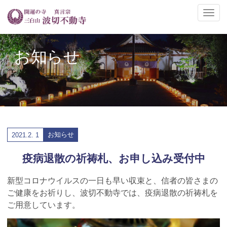
ナ
ビ
ゲ
ー
お知らせ
シ
ョ
ン
の
切
替
お知らせ
2021.
2. 1
疫病退散の祈祷札、お申し込み受付中
新型コロナウイルスの一日も早い収束と、信者の皆さまの
ご健康をお祈りし、波切不動寺では、疫病退散の祈祷札を
ご用意しています。