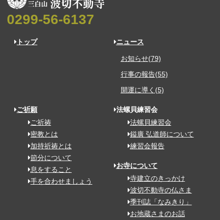
0299-56-6137
トップ
ニュース
お知らせ(79)
行事の報告(55)
開運に導く(5)
ご祈願
法螺貝練習会
ご祈祷
法螺貝練習会
密教とは
鎰廣 弘道師について
加持祈祷とは
練習会報告
節分について
お寺について
息をすること
寺建立のきっかけ
手を合わせましょう
波切不動寺の仏さま
季刊誌「なみきり」
お地蔵さまのお話