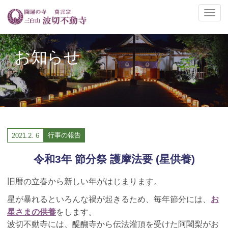
ナ
ビ
ゲ
ー
お知らせ
シ
ョ
ン
の
切
替
行事の報告
2021.
2. 6
令和3年 節分祭 護摩法要 (星供養)
旧暦の立春から新しい年がはじまります。
お
星が暴れるといろんな禍が起きるため、毎年節分には、
星さまの供養
をします。
波切不動寺には、醍醐寺から伝法灌頂を受けた阿闍梨がお