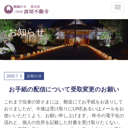
ナ
ビ
ゲ
ー
お知らせ
シ
ョ
ン
の
切
替
お知らせ
2020.
7. 5
お手紙の配信について受取変更のお願い
これまで信者の皆さまには、郵送にてお手紙をお送りして
おりましたが、今後は受け取りにLINEあるいはメールをお
使いいただくよう、お願い申し上げます。 昨今の電子化の
流れと、個人の住所を記載した封書を受け取りたくない、