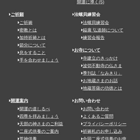
開運に導く(5)
ご祈願
法螺貝練習会
ご祈祷
法螺貝練習会
密教とは
鎰廣 弘道師について
加持祈祷とは
練習会報告
節分について
お寺について
息をすること
寺建立のきっかけ
手を合わせましょう
波切不動寺の仏さま
季刊誌「なみきり」
お地蔵さまのお話
地蔵菩薩の功徳とは
開運案内
お問い合わせ
開運の道しるべ
お問い合わせ
四尊を拝みましょう
よくあるご質問
天部の神さまのご利益
プライバシーポリシー
二座式供養のご案内
祈祷札のお申し込み
荒神供養
合同二座式供養のお申