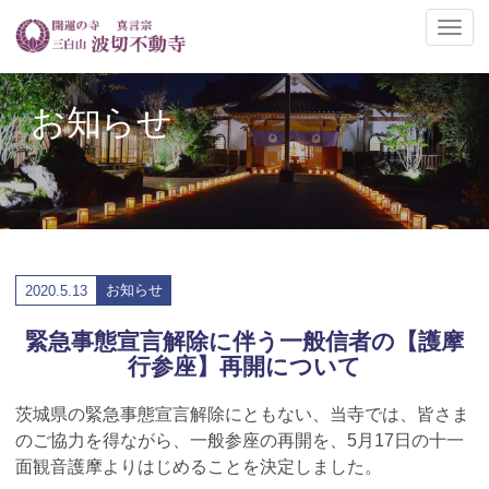
ナ
ビ
ゲ
ー
お知らせ
シ
ョ
ン
の
切
替
お知らせ
2020.
5.13
緊急事態宣言解除に伴う一般信者の【護摩
行参座】再開について
茨城県の緊急事態宣言解除にともない、当寺では、皆さま
のご協力を得ながら、一般参座の再開を、5月17日の十一
面観音護摩よりはじめることを決定しました。