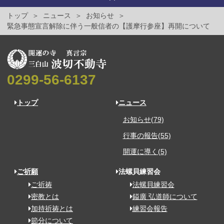
トップ
ニュース
お知らせ
緊急事態宣言解除に伴う一般信者の【護摩行参座】再開について
0299-56-6137
トップ
ニュース
お知らせ(79)
行事の報告(55)
開運に導く(5)
ご祈願
法螺貝練習会
ご祈祷
法螺貝練習会
密教とは
鎰廣 弘道師について
加持祈祷とは
練習会報告
節分について