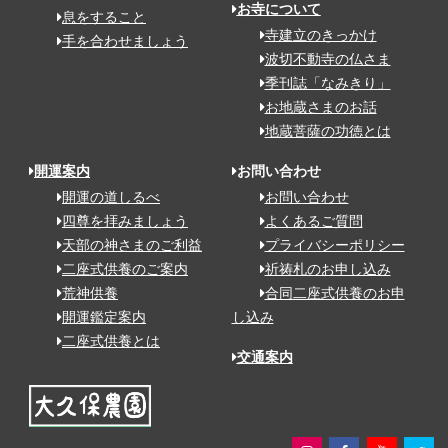
お寺について
息をすること
寺建立のきっかけ
手を合わせましょう
波切不動寺の仏さま
季刊誌「なみきり」
お地蔵さまのお話
地蔵菩薩の功徳とは
開運案内
お問い合わせ
開運の道しるべ
お問い合わせ
四尊を拝みましょう
よくあるご質問
天部の神さまのご利益
プライバシーポリシー
二座式供養のご案内
祈祷札のお申し込み
荒神供養
合同二座式供養のお申
開運鑑定案内
し込み
二座式供養とは
交通案内